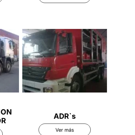
ION
ADR`s
OR
Ver más